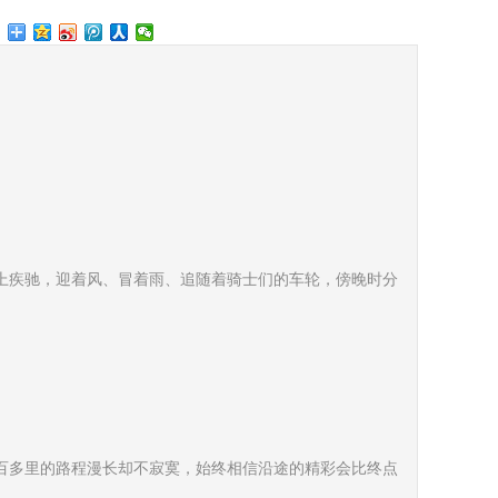
上疾驰
，迎着风、冒着雨、
追随
着
骑士们的车轮，傍晚
时分
百多里的路程漫长却不寂寞，始终相信沿途的精彩会比终点