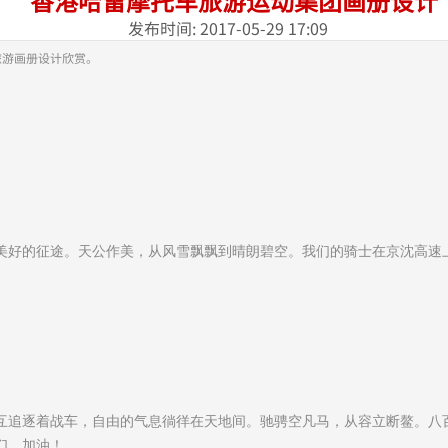
香港哈雷摩托车旅游运动集团画册设计
发布时间: 2017-05-29 17:09
旅游画册设计欣赏。
美好的征途。
天公
作美，从风雪飘飘到
晴朗碧空。我们的骑士在京沈高速
互
追逐着战车
，
自由的气息徜徉在天地间
。
驰骋空凡马，从容立断鳌。
八
们，加油！