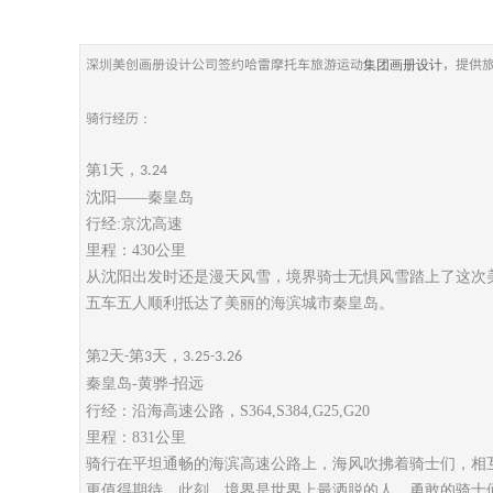
深圳美创画册设计公司签约哈雷摩托车旅游运动
，提供
集团画册设计
骑行经历：
第
1
天，
3.24
沈阳
——秦皇岛
行经
:
京沈高速
里程：
430
公里
从沈阳出发时还是漫天风雪，
境界骑士无惧风雪踏上了这次
五
车
五
人顺利抵达
了
美丽的海滨城市秦皇岛。
第
2
天
第
天，
-
3
3.25-3.26
秦皇岛
-
黄骅
招远
-
行经：沿海高速公路，
S364,S384,G25,G20
里程：
831
公里
骑行在平坦通畅的
海滨高速公路
上
，海风吹拂着骑士
们
，
相
更值得期待。
此刻，
境界
是世界上最洒脱的人
。
勇敢的骑士